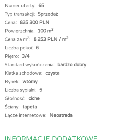
pralkę i lodówkę. Ogrzewanie centralne.
Numer oferty
65
Typ transakcji
Sprzedaż
Dodatkowymi atutami lokum są Internet, TV kablowa oraz
Cena
825 300 PLN
jego położenie w kameralnej, cichej okolicy. Dużą zaletą jest
2
Powierzchnia
100 m
ogródek przy budynku, ogrodzony, wyłącznie dla
2
2
Cena za m
8 253 PLN / m
mieszkańców budynku. Niedaleko jest szkoła podstawowa,
Liczba pokoi
6
sklep wielobranżowy, przystanek autobusowy.
Piętro
3/4
Standard wykończenia
bardzo dobry
Mieszkanie idealne dla małżeństwa z dzieckiem!
Klatka schodowa
czysta
Rynek
wtórny
Polecamy i zapraszamy na prezentację
Liczba sypialni
5
Głośność
ciche
Ściany
tapeta
Treść niniejszego ogłoszenia nie stanowi oferty handlowej w rozumieniu
Łącze internetowe
Neostrada
Kodeksu Cywilnego.
Oferta wysłana z
programu IMO dla pośredników
.
INFORMACJE DODATKOWE