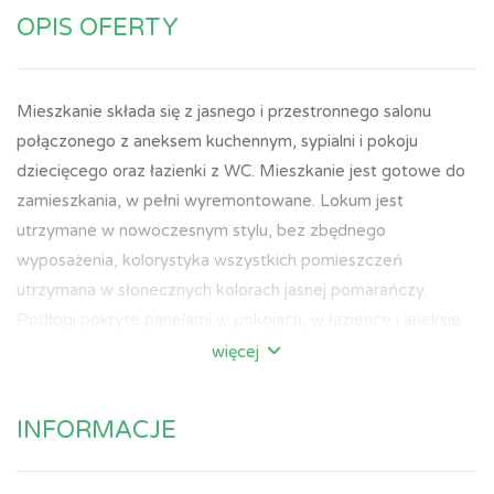
OPIS OFERTY
Mieszkanie składa się z jasnego i przestronnego salonu
połączonego z aneksem kuchennym, sypialni i pokoju
dziecięcego oraz łazienki z WC. Mieszkanie jest gotowe do
zamieszkania, w pełni wyremontowane. Lokum jest
utrzymane w nowoczesnym stylu, bez zbędnego
wyposażenia, kolorystyka wszystkich pomieszczeń
utrzymana w słonecznych kolorach jasnej pomarańczy.
Podłogi pokryte panelami w pokojach, w łazience i aneksie
kuchennym płytkami ceramicznymi. Na wyposażeniu nowe
więcej
plastykowe okna z roletami oraz solidne drzwi wejściowe
antywłamaniowe. Łazienka duża, z oknami, zarówno z
INFORMACJE
wanną, jak i brodzikiem, płytki w morskim odcieniu. Kuchnia
posiada na wyposażeniu szafki, płytę indukcyjną, piekarnik,